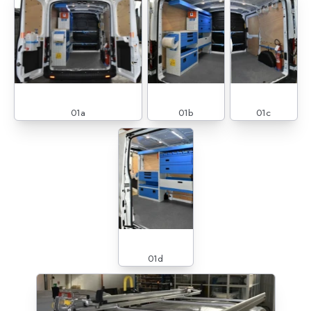
01a
01b
01c
01d