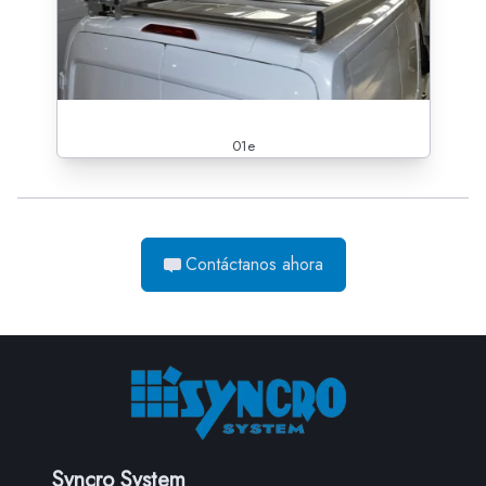
01e
Contáctanos ahora
Syncro System